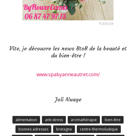
Publicité
Vite, je découvre les news BtoB de la beauté et
du bien-être !
www.spabyanneautret.com/
Joli Nuage
alimentation
anti-stress
aromathérapie
bien-être
bonnes adresses
bretagne
centre-thermoludique