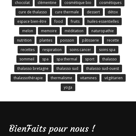
chocolat
clémentine
cosmétique bio
cosmétiques
cure de thalasso
cure thermale
dessert
détox
espace bien-être
food
fruits
huiles-essentielles
melon
memoire
méditation
naturopathie
nutrition
plantes
poisson
pâtisserie
recette
recettes
respiration
soins cancer
soins spa
sommeil
spa
spa thermal
sport
thalasso
thalasso bretagne
thalasso sud
thalasso sud-ouest
thalassothérapie
thermalisme
vitamines
végétarien
yoga
BienFaits pour nous !