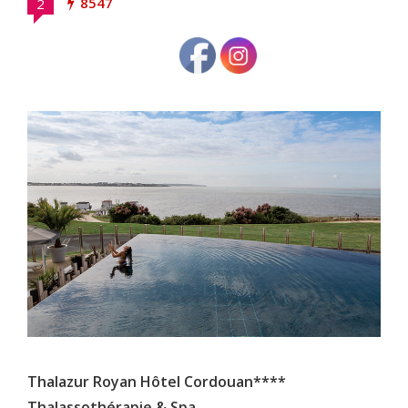
8547
2
Thalazur Royan Hôtel Cordouan****
Thalassothérapie & Spa