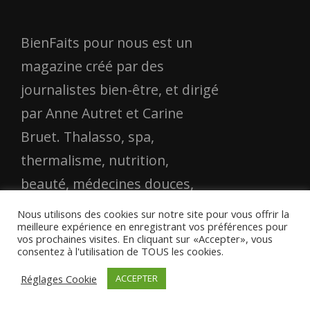
BienFaits pour nous est un
magazine créé par des
journalistes bien-être, et dirigé
par Anne Autret et Carine
Bruet. Thalasso, spa,
thermalisme, nutrition,
beauté, médecines douces,
environnement... Faites-vous
Nous utilisons des cookies sur notre site pour vous offrir la
meilleure expérience en enregistrant vos préférences pour
du bien et partagez les
vos prochaines visites. En cliquant sur «Accepter», vous
consentez à l'utilisation de TOUS les cookies.
recettes anti-grise mine de
cette équipe bien intentionnée
Réglages Cookie
ACCEPTER
et de ses experts.