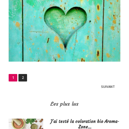
Navigation
1
2
des
SUIVANT
articles
Les plus lus
J’ai testé la coloration bio Aroma-
Zone…