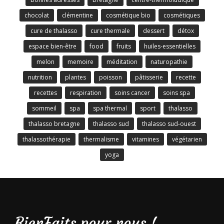
chocolat
clémentine
cosmétique bio
cosmétiques
cure de thalasso
cure thermale
dessert
détox
espace bien-être
food
fruits
huiles-essentielles
melon
memoire
méditation
naturopathie
nutrition
plantes
poisson
pâtisserie
recette
recettes
respiration
soins cancer
soins spa
sommeil
spa
spa thermal
sport
thalasso
thalasso bretagne
thalasso sud
thalasso sud-ouest
thalassothérapie
thermalisme
vitamines
végétarien
yoga
BienFaits pour nous !