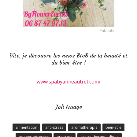
Publicité
Vite, je découvre les news BtoB de la beauté et
du bien-être !
www.spabyanneautret.com/
Joli Nuage
alimentation
anti-stress
aromathérapie
bien-être
bonnes adresses
bretagne
centre-thermoludique