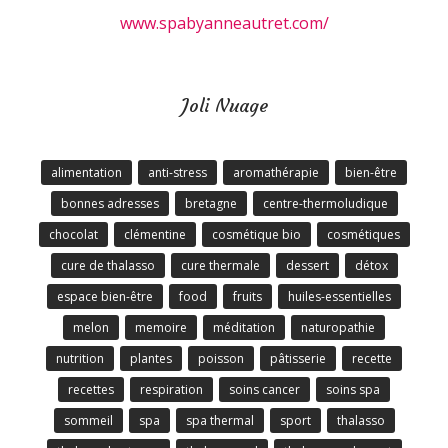
www.spabyanneautret.com/
Joli Nuage
alimentation
anti-stress
aromathérapie
bien-être
bonnes adresses
bretagne
centre-thermoludique
chocolat
clémentine
cosmétique bio
cosmétiques
cure de thalasso
cure thermale
dessert
détox
espace bien-être
food
fruits
huiles-essentielles
melon
memoire
méditation
naturopathie
nutrition
plantes
poisson
pâtisserie
recette
recettes
respiration
soins cancer
soins spa
sommeil
spa
spa thermal
sport
thalasso